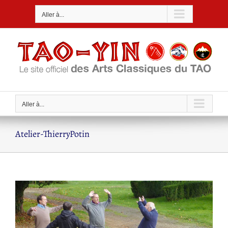
Passer
Aller à...
au
contenu
Aller à...
Atelier-ThierryPotin