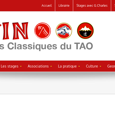
Accueil
Librairie
Stages avec G.Charles
Les stages
Associations
La pratique
Culture
Geor