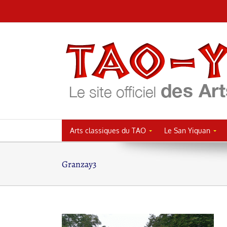
Passer
au
contenu
Arts classiques du TAO
Le San Yiquan
Granzay3