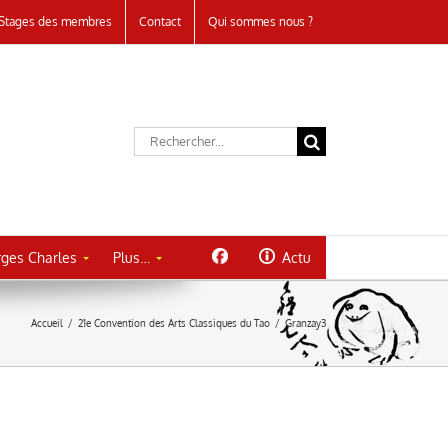
Stages des membres
Contact
Qui sommes nous ?
Rechercher:
ges Charles
Plus…
Actu
Accueil
/
21e Convention des Arts Classiques du Tao
/
Granzay3