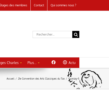
Stages des membres
Contact
Qui sommes nous ?
Rechercher:
ges Charles
Plus…
Actu
Accueil
/
21e Convention des Arts Classiques du Tao
/
Granzay-5