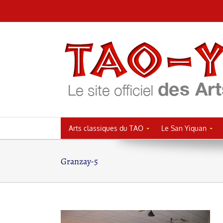
Passer
au
contenu
Arts classiques du TAO
Le San Yiquan
Granzay-5