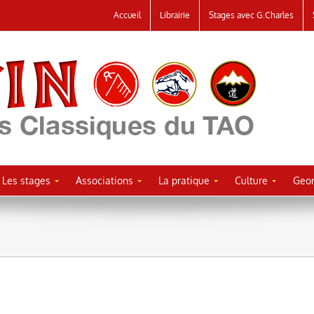
Accueil
Librairie
Stages avec G.Charles
Les stages
Associations
La pratique
Culture
Geor