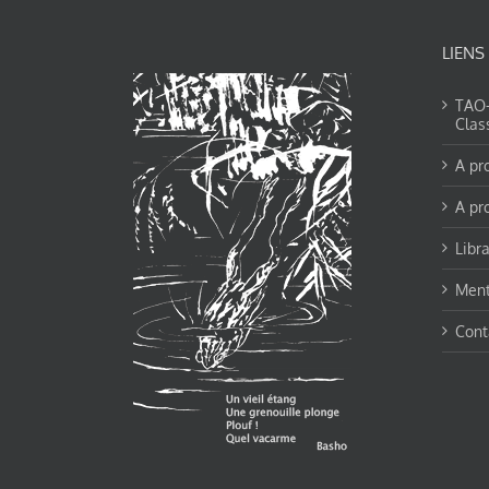
LIENS
TAO-Y
Clas
A pr
A pr
Libra
Ment
Cont