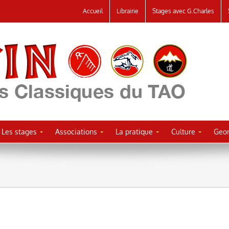
Accueil
Librairie
Stages avec G.Charles
Les stages
Associations
La pratique
Culture
Geor