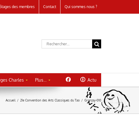
Stages des membres
Contact
Qui sommes nous ?
Rechercher:
ges Charles
Plus…
Actu
Accueil
/
21e Convention des Arts Classiques du Tao
/
Granzay-010