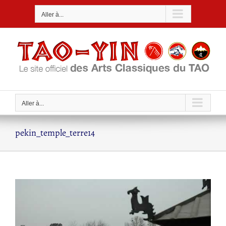
Passer
Aller à...
au
contenu
Aller à...
pekin_temple_terre14