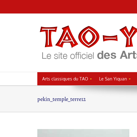
Passer
au
contenu
Arts classiques du TAO
Le San Yiquan
pekin_temple_terre12