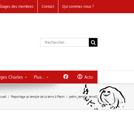
Stages des membres
Contact
Qui sommes nous ?
Rechercher:
ges Charles
Plus…
Actu
cueil
/
Reportage au temple de la terre à Pekin
/
pekin_temple_terre12