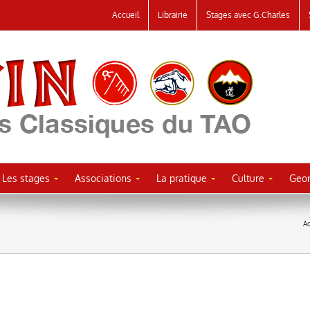
Accueil
Librairie
Stages avec G.Charles
Les stages
Associations
La pratique
Culture
Geor
Ac